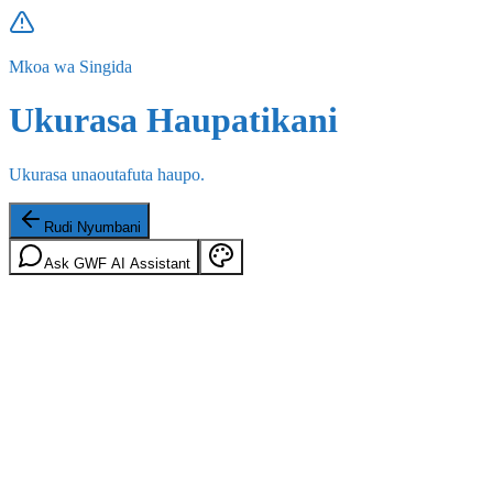
Mkoa wa Singida
Ukurasa Haupatikani
Ukurasa unaoutafuta haupo.
Rudi Nyumbani
Ask GWF AI Assistant