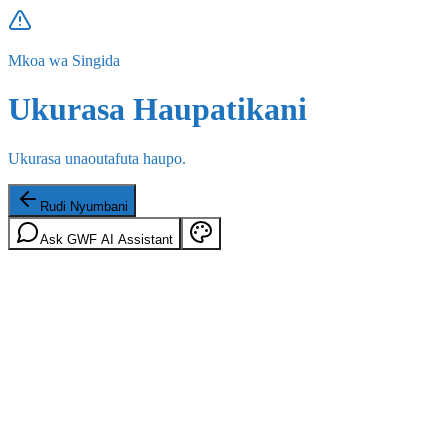
Mkoa wa Singida
Ukurasa Haupatikani
Ukurasa unaoutafuta haupo.
Rudi Nyumbani
Ask GWF AI Assistant