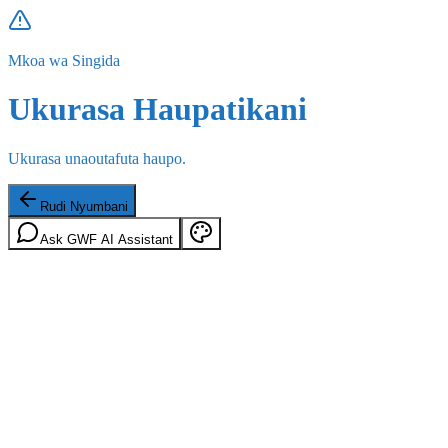
Mkoa wa Singida
Ukurasa Haupatikani
Ukurasa unaoutafuta haupo.
Rudi Nyumbani
Ask GWF AI Assistant