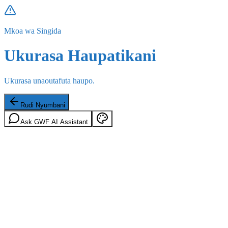
Mkoa wa Singida
Ukurasa Haupatikani
Ukurasa unaoutafuta haupo.
Rudi Nyumbani
Ask GWF AI Assistant