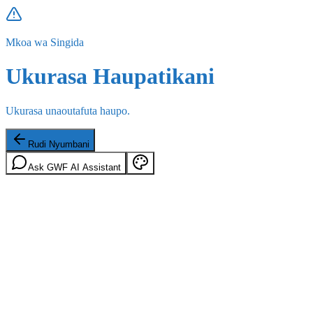
Mkoa wa Singida
Ukurasa Haupatikani
Ukurasa unaoutafuta haupo.
Rudi Nyumbani
Ask GWF AI Assistant