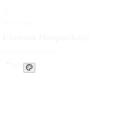
Mkoa wa Singida
Ukurasa Haupatikani
Ukurasa unaoutafuta haupo.
Rudi Nyumbani
Ask GWF AI Assistant