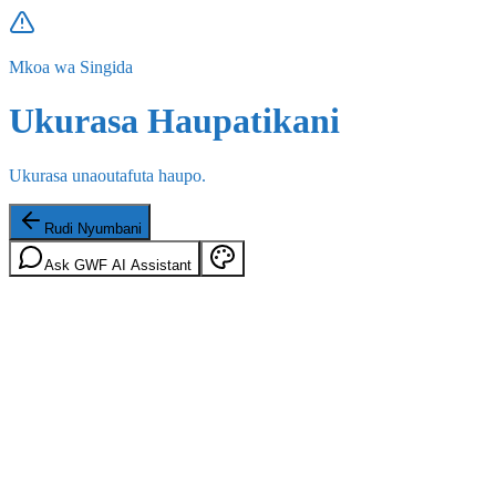
Mkoa wa Singida
Ukurasa Haupatikani
Ukurasa unaoutafuta haupo.
Rudi Nyumbani
Ask GWF AI Assistant