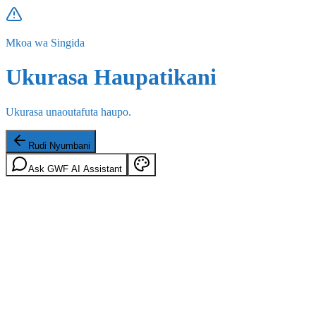
Mkoa wa Singida
Ukurasa Haupatikani
Ukurasa unaoutafuta haupo.
Rudi Nyumbani
Ask GWF AI Assistant