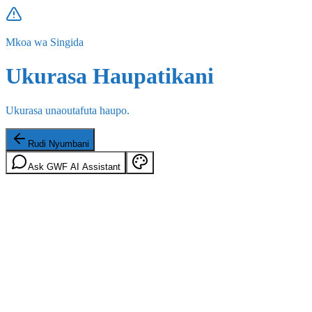
Mkoa wa Singida
Ukurasa Haupatikani
Ukurasa unaoutafuta haupo.
Rudi Nyumbani
Ask GWF AI Assistant