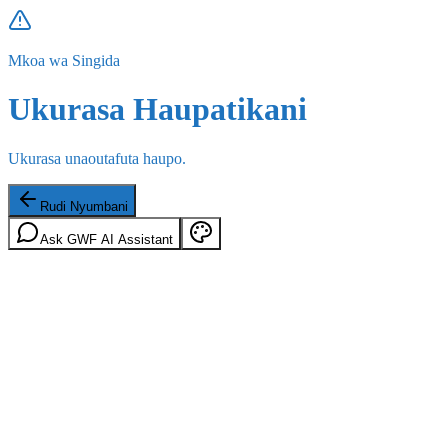
Mkoa wa Singida
Ukurasa Haupatikani
Ukurasa unaoutafuta haupo.
Rudi Nyumbani
Ask GWF AI Assistant