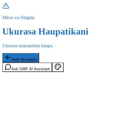
Mkoa wa Singida
Ukurasa Haupatikani
Ukurasa unaoutafuta haupo.
Rudi Nyumbani
Ask GWF AI Assistant