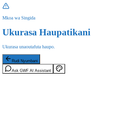
Mkoa wa Singida
Ukurasa Haupatikani
Ukurasa unaoutafuta haupo.
Rudi Nyumbani
Ask GWF AI Assistant