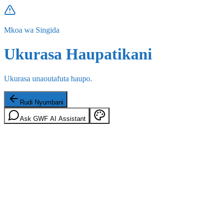
Mkoa wa Singida
Ukurasa Haupatikani
Ukurasa unaoutafuta haupo.
Rudi Nyumbani
Ask GWF AI Assistant