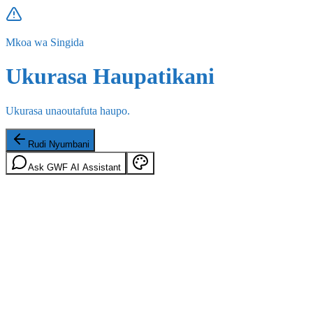
Mkoa wa Singida
Ukurasa Haupatikani
Ukurasa unaoutafuta haupo.
Rudi Nyumbani
Ask GWF AI Assistant