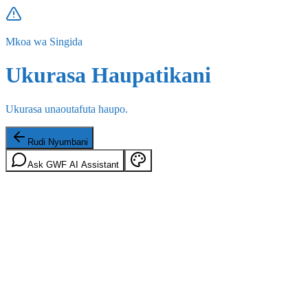
Mkoa wa Singida
Ukurasa Haupatikani
Ukurasa unaoutafuta haupo.
Rudi Nyumbani
Ask GWF AI Assistant