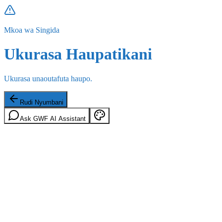
Mkoa wa Singida
Ukurasa Haupatikani
Ukurasa unaoutafuta haupo.
Rudi Nyumbani
Ask GWF AI Assistant