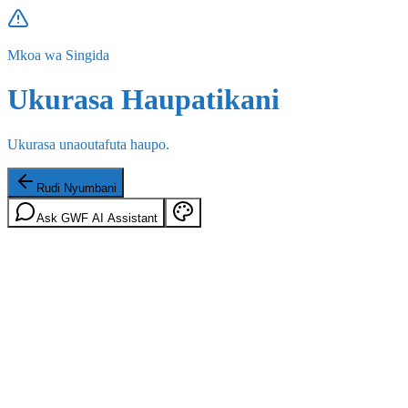
Mkoa wa Singida
Ukurasa Haupatikani
Ukurasa unaoutafuta haupo.
Rudi Nyumbani
Ask GWF AI Assistant