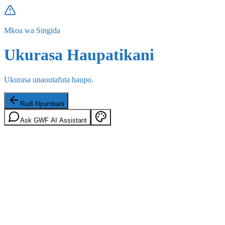
Mkoa wa Singida
Ukurasa Haupatikani
Ukurasa unaoutafuta haupo.
Rudi Nyumbani
Ask GWF AI Assistant