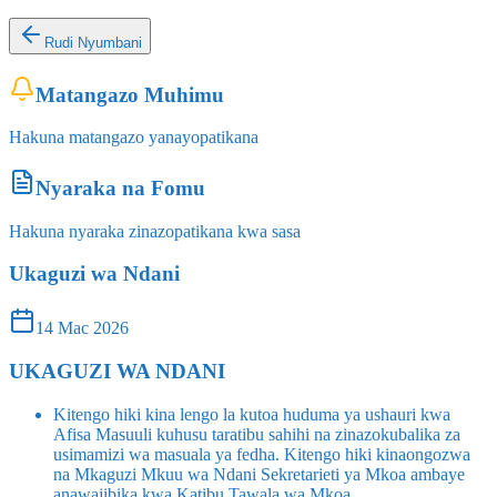
Rudi Nyumbani
Matangazo Muhimu
Hakuna matangazo yanayopatikana
Nyaraka na Fomu
Hakuna nyaraka zinazopatikana kwa sasa
Ukaguzi wa Ndani
14 Mac 2026
UKAGUZI WA NDANI
Kitengo hiki kina lengo la kutoa huduma ya ushauri kwa
Afisa Masuuli kuhusu taratibu sahihi na zinazokubalika za
usimamizi wa masuala ya fedha. Kitengo hiki kinaongozwa
na Mkaguzi Mkuu wa Ndani Sekretarieti ya Mkoa ambaye
anawajibika kwa Katibu Tawala wa Mkoa.