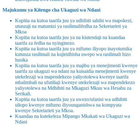
Majukumu ya Kitengo cha Ukaguzi wa Ndani
Kupitia na kutoa taarifa juu ya udhibiti sahihi wa mapokezi,
utunzaji na matumizi ya rasilimalifedha za Sekretarieti ya
Mkoa
Kupitia na kutoa taarifa juu ya na kiutendaji na kuandaa
taarifa za fedha na nyinginezo.
Kupitia na kutoa taarifa juu ya mifumo iliyopo inayotumika
kutunza rasilimali na kujiridhisha uwepo wa rasilimali hizo
husika
Kupitia na kutoa taarifa juu ya majibu ya menejimenti kwenye
taarifa za ukaguzi wa ndani na kuisaidia menejimenti kwenye
utekelezaji wa mapendekezo yaliyotolewa kwenye taarifa
mbalimbali na ufutiliaji kwenye utekelezaji wa mapendekezo
yaliyotolewa na Mdhibiti na Mkaguzi Mkuu wa Hesabu za
Serikali.
Kupitia na kutoa taarifa juu ya uwezo/ufanisi wa udhibiti
uliopo kwenye mifumo iliyounganishwa na kompyuta
kwenye Sekretarieti ya Mkoa.
Kuandaa na kutekeleza Mipango Mkakati wa Ukaguzi wa
Ndani