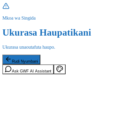
Mkoa wa Singida
Ukurasa Haupatikani
Ukurasa unaoutafuta haupo.
Rudi Nyumbani
Ask GWF AI Assistant